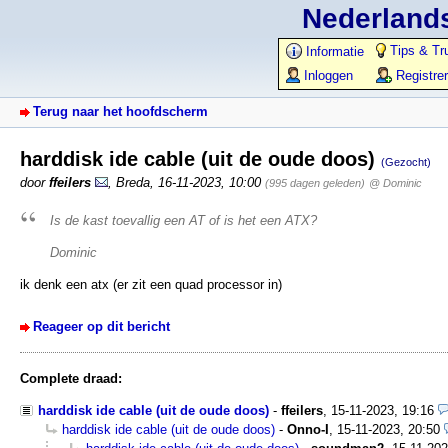
Nederlands
Tips & Tr
Informatie
Inloggen
Registre
Terug naar het hoofdscherm
harddisk ide cable (uit de oude doos)
(Gezocht)
door
ffeilers
,
Breda
,
16-11-2023, 10:00
(995 dagen geleden)
@ Dominic
Is de kast toevallig een AT of is het een ATX?
Dominic
ik denk een atx (er zit een quad processor in)
Reageer op dit bericht
Complete draad:
harddisk ide cable (uit de oude doos)
-
ffeilers
,
15-11-2023, 19:16
harddisk ide cable (uit de oude doos)
-
Onno-I
,
15-11-2023, 20:50