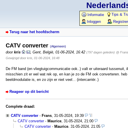
Nederlands
Tips & Tr
Informatie
Inloggen
Registre
Terug naar het hoofdscherm
CATV converter
(Algemeen)
door
kris
,
Gent, België
,
01-06-2024, 16:42
(797 dagen geleden)
@ Fran
Gewijzigd door kris, 01-06-2024, 16:48
De FM band (en vliegtuigcommunicatie ook..) valt er uiteraard tussenuit
misschien zit er wel wat rek op, en kan je zo de FM ook converteren. heb
beeldmodulatie is, en zo zijn er niet veel... (intercarriër..)
Reageer op dit bericht
Complete draad:
CATV converter
-
Frans
,
31-05-2024, 19:39
CATV converter
-
Maurice
,
31-05-2024, 21:00
CATV converter
-
Maurice
,
31-05-2024, 21:05