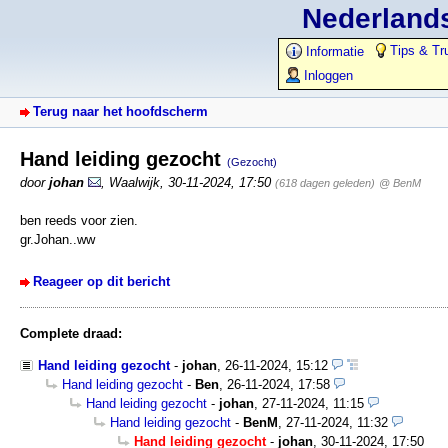
Nederlands
Tips & Tr
Informatie
Inloggen
Terug naar het hoofdscherm
Hand leiding gezocht
(Gezocht)
door
johan
,
Waalwijk
,
30-11-2024, 17:50
(618 dagen geleden)
@ BenM
ben reeds voor zien.
gr.Johan..ww
Reageer op dit bericht
Complete draad:
Hand leiding gezocht
-
johan
,
26-11-2024, 15:12
Hand leiding gezocht
-
Ben
,
26-11-2024, 17:58
Hand leiding gezocht
-
johan
,
27-11-2024, 11:15
Hand leiding gezocht
-
BenM
,
27-11-2024, 11:32
Hand leiding gezocht
-
johan
,
30-11-2024, 17:50