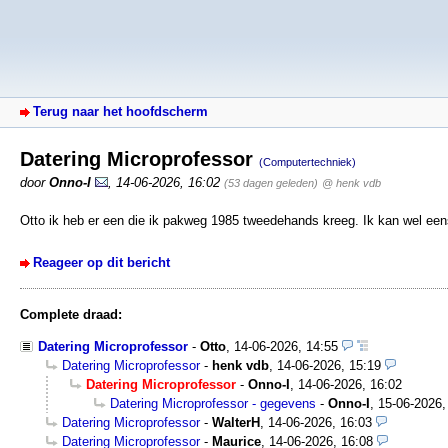
Terug naar het hoofdscherm
Datering Microprofessor
(Computertechniek)
door
Onno-I
,
14-06-2026, 16:02
(53 dagen geleden)
@ henk vdb
Otto ik heb er een die ik pakweg 1985 tweedehands kreeg. Ik kan wel eens
Reageer op dit bericht
Complete draad:
Datering Microprofessor
-
Otto
,
14-06-2026, 14:55
Datering Microprofessor
-
henk vdb
,
14-06-2026, 15:19
Datering Microprofessor
-
Onno-I
,
14-06-2026, 16:02
Datering Microprofessor - gegevens
-
Onno-I
,
15-06-2026,
Datering Microprofessor
-
WalterH
,
14-06-2026, 16:03
Datering Microprofessor
-
Maurice
,
14-06-2026, 16:08