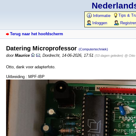
Nederlands
Tips & Tr
Informatie
Inloggen
Registre
Terug naar het hoofdscherm
Datering Microprofessor
(Computertechniek)
door
Maurice
,
Dordrecht
,
14-06-2026, 17:51
(53 dagen geleden)
@ Otto
Otto, dank voor adapterfoto.
Uitbreiding : MPF-IBP