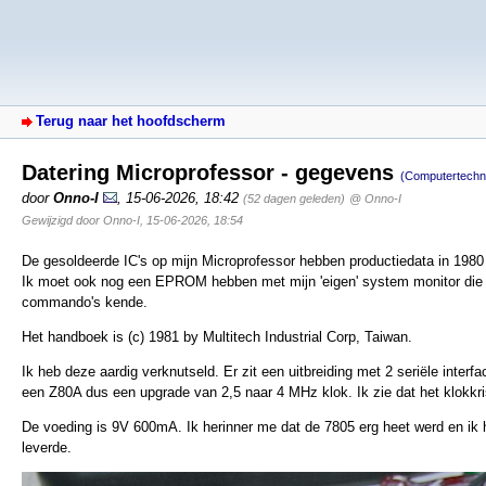
Terug naar het hoofdscherm
Datering Microprofessor - gegevens
(Computertechn
door
Onno-I
,
15-06-2026, 18:42
(52 dagen geleden)
@ Onno-I
Gewijzigd door Onno-I, 15-06-2026, 18:54
De gesoldeerde IC's op mijn Microprofessor hebben productiedata in 1980
Ik moet ook nog een EPROM hebben met mijn 'eigen' system monitor die 
commando's kende.
Het handboek is (c) 1981 by Multitech Industrial Corp, Taiwan.
Ik heb deze aardig verknutseld. Er zit een uitbreiding met 2 seriële interf
een Z80A dus een upgrade van 2,5 naar 4 MHz klok. Ik zie dat het klokkri
De voeding is 9V 600mA. Ik herinner me dat de 7805 erg heet werd en ik 
leverde.