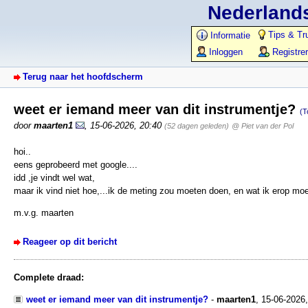
Nederlands
Tips & Tr
Informatie
Inloggen
Registre
Terug naar het hoofdscherm
weet er iemand meer van dit instrumentje?
(T
door
maarten1
,
15-06-2026, 20:40
(52 dagen geleden)
@ Piet van der Pol
hoi..
eens geprobeerd met google....
idd ,je vindt wel wat,
maar ik vind niet hoe,...ik de meting zou moeten doen, en wat ik erop moe
m.v.g. maarten
Reageer op dit bericht
Complete draad:
weet er iemand meer van dit instrumentje?
-
maarten1
,
15-06-2026