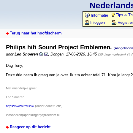
Nederlands
Tips & Tr
Informatie
Inloggen
Registre
Terug naar het hoofdscherm
Philips hifi Sound Project Emblemen.
(Aangeboden
door
Leo Snoeren
,
Dongen
,
17-06-2026, 16:45
(50 dagen geleden)
@ A
Dag Tony,
Deze drie neem ik graag van je over. Ik sta achter tafel 71. Kom je langs?
--
Met vriendelijke groet,
Leo Snoeren
https://www.rrd.link/
(onder constructie)
leosnoeren(apenslingertje)freedom.nl
Reageer op dit bericht