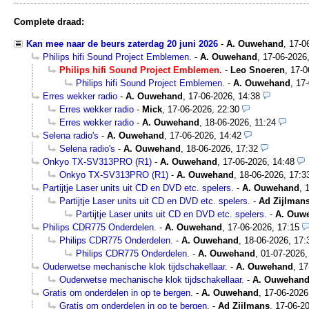
Complete draad:
Kan mee naar de beurs zaterdag 20 juni 2026
-
A. Ouwehand
,
17-0
Philips hifi Sound Project Emblemen.
-
A. Ouwehand
,
17-06-2026
Philips hifi Sound Project Emblemen.
-
Leo Snoeren
,
17-0
Philips hifi Sound Project Emblemen.
-
A. Ouwehand
,
17-
Erres wekker radio
-
A. Ouwehand
,
17-06-2026, 14:38
Erres wekker radio
-
Mick
,
17-06-2026, 22:30
Erres wekker radio
-
A. Ouwehand
,
18-06-2026, 11:24
Selena radio's
-
A. Ouwehand
,
17-06-2026, 14:42
Selena radio's
-
A. Ouwehand
,
18-06-2026, 17:32
Onkyo TX-SV313PRO (R1)
-
A. Ouwehand
,
17-06-2026, 14:48
Onkyo TX-SV313PRO (R1)
-
A. Ouwehand
,
18-06-2026, 17:3
Partijtje Laser units uit CD en DVD etc. spelers.
-
A. Ouwehand
,
Partijtje Laser units uit CD en DVD etc. spelers.
-
Ad Zijlman
Partijtje Laser units uit CD en DVD etc. spelers.
-
A. Ouw
Philips CDR775 Onderdelen.
-
A. Ouwehand
,
17-06-2026, 17:15
Philips CDR775 Onderdelen.
-
A. Ouwehand
,
18-06-2026, 17:
Philips CDR775 Onderdelen.
-
A. Ouwehand
,
01-07-2026,
Ouderwetse mechanische klok tijdschakellaar.
-
A. Ouwehand
,
17
Ouderwetse mechanische klok tijdschakellaar.
-
A. Ouwehan
Gratis om onderdelen in op te bergen.
-
A. Ouwehand
,
17-06-2026
Gratis om onderdelen in op te bergen.
-
Ad Zijlmans
,
17-06-20