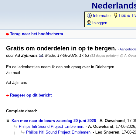
Nederlands
Tips & Tr
Informatie
Inloggen
Terug naar het hoofdscherm
Gratis om onderdelen in op te bergen.
(Aangebode
door
Ad Zijlmans
,
Made
,
17-06-2026, 17:53
(53 dagen geleden)
@ A. Ouw
En de ladenkastjes neem ik dan ook graag over in Driebergen.
Zie mail..
Ad Zijlmans
Reageer op dit bericht
Complete draad:
Kan mee naar de beurs zaterdag 20 juni 2026
-
A. Ouwehand
,
17-0
Philips hifi Sound Project Emblemen.
-
A. Ouwehand
,
17-06-2026
Philips hifi Sound Project Emblemen.
-
Leo Snoeren
,
17-06-2