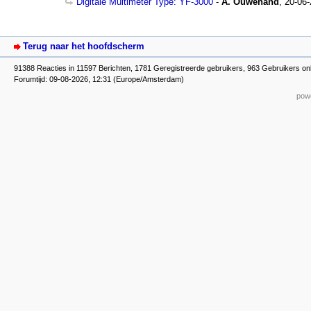
Digitale Multimeter Type: YF-3000
-
A. Ouwehand
,
20-06-
Terug naar het hoofdscherm
91388 Reacties in 11597 Berichten, 1781 Geregistreerde gebruikers, 963 Gebruikers on
Forumtijd: 09-08-2026, 12:31 (Europe/Amsterdam)
powe