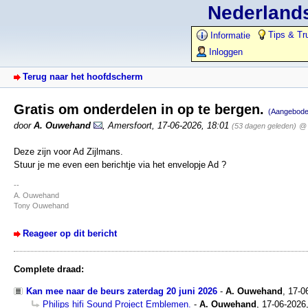
Nederlands
Tips & Tr
Informatie
Inloggen
Terug naar het hoofdscherm
Gratis om onderdelen in op te bergen.
(Aangebode
door
A. Ouwehand
,
Amersfoort
,
17-06-2026, 18:01
(53 dagen geleden)
@ 
Deze zijn voor Ad Zijlmans.
Stuur je me even een berichtje via het envelopje Ad ?
--
A. Ouwehand
Tony Ouwehand
Reageer op dit bericht
Complete draad:
Kan mee naar de beurs zaterdag 20 juni 2026
-
A. Ouwehand
,
17-0
Philips hifi Sound Project Emblemen.
-
A. Ouwehand
,
17-06-2026