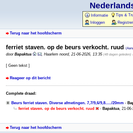
Nederlands
Tips & Tr
Informatie
Inloggen
Registre
Terug naar het hoofdscherm
ferriet staven. op de beurs verkocht. ruud
(Aan
door
Bapaktua
,
Haarlem noord
,
21-06-2026, 13:35
(48 dagen geleden)
[ Geen tekst ]
Reageer op dit bericht
Complete draad:
Beurs ferriet staven. Diverse afmetingen. 7,7/9,6/9,8...../20mm
-
Ba
ferriet staven. op de beurs verkocht. ruud
-
Bapaktua
,
21-06-
Terug naar het hoofdscherm