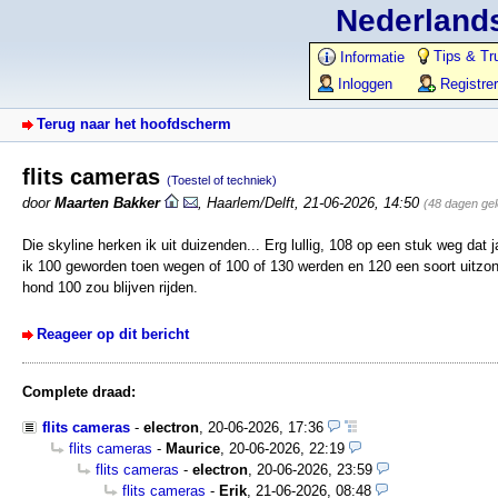
Nederlands
Tips & Tr
Informatie
Inloggen
Registre
Terug naar het hoofdscherm
flits cameras
(Toestel of techniek)
door
Maarten Bakker
,
Haarlem/Delft
,
21-06-2026, 14:50
(48 dagen ge
Die skyline herken ik uit duizenden... Erg lullig, 108 op een stuk weg dat
ik 100 geworden toen wegen of 100 of 130 werden en 120 een soort uitzo
hond 100 zou blijven rijden.
Reageer op dit bericht
Complete draad:
flits cameras
-
electron
,
20-06-2026, 17:36
flits cameras
-
Maurice
,
20-06-2026, 22:19
flits cameras
-
electron
,
20-06-2026, 23:59
flits cameras
-
Erik
,
21-06-2026, 08:48