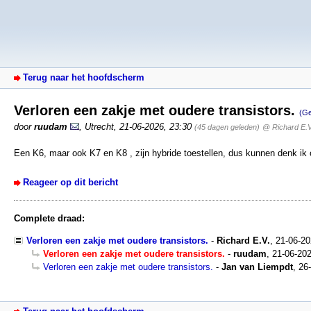
Terug naar het hoofdscherm
Verloren een zakje met oudere transistors.
(Ge
door
ruudam
,
Utrecht
,
21-06-2026, 23:30
(45 dagen geleden)
@ Richard E.V
Een K6, maar ook K7 en K8 , zijn hybride toestellen, dus kunnen denk ik 
Reageer op dit bericht
Complete draad:
Verloren een zakje met oudere transistors.
-
Richard E.V.
,
21-06-20
Verloren een zakje met oudere transistors.
-
ruudam
,
21-06-202
Verloren een zakje met oudere transistors.
-
Jan van Liempdt
,
26