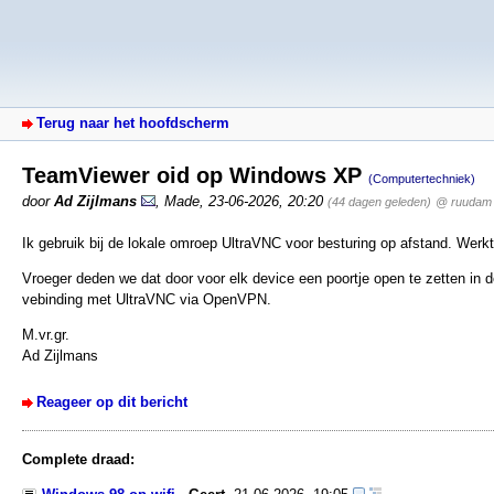
Terug naar het hoofdscherm
TeamViewer oid op Windows XP
(Computertechniek)
door
Ad Zijlmans
,
Made
,
23-06-2026, 20:20
(44 dagen geleden)
@ ruudam
Ik gebruik bij de lokale omroep UltraVNC voor besturing op afstand. Werkt
Vroeger deden we dat door voor elk device een poortje open te zetten in 
vebinding met UltraVNC via OpenVPN.
M.vr.gr.
Ad Zijlmans
Reageer op dit bericht
Complete draad: