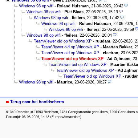
Windows 98 op wifi
-
Geert
,
21-06-2026, 19:05
Windows 98 op wifi
-
Roland Huisman
,
21-06-2026, 20:42
Windows 98 op wifi
-
Piet Blaas
,
22-06-2026, 15:19
Windows 98 op wifi
-
ffeilers
,
22-06-2026, 17:42
Windows 98 op wifi
-
Roland Huisman
,
22-06-2026, 1
Windows 98 op wifi
-
ffeilers
,
22-06-2026, 19:59
Windows 98 op wifi
-
ffeilers
,
22-06-2026, 20:04
TeamViewer oid op Windows XP
-
ruudam
,
22-06-2026, 2
TeamViewer oid op Windows XP
-
Maarten Bakker
,
2
TeamViewer oid op Windows XP
-
electron
,
23-06-202
TeamViewer oid op Windows XP
-
Ad Zijlmans
,
23
TeamViewer oid op Windows XP
-
Maarten Bakke
TeamViewer oid op Windows XP
-
Ad Zijlma
TeamViewer oid op Windows XP
-
ruuda
Windows 98 op wifi
-
Maurice
,
23-06-2026, 00:27
Terug naar het hoofdscherm
91340 Reacties in 11593 Berichten, 1781 Geregistreerde gebruikers, 1296 Gebruikers o
Forumtijd: 06-08-2026, 14:43 (Europe/Amsterdam)