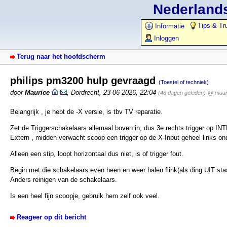
Nederlands
Tips & Tr
Informatie
Inloggen
Terug naar het hoofdscherm
philips pm3200 hulp gevraagd
(Toestel of techniek)
door
Maurice
,
Dordrecht
,
23-06-2026, 22:04
(46 dagen geleden)
@ maar
Belangrijk , je hebt de -X versie, is tbv TV reparatie.
Zet de Triggerschakelaars allemaal boven in, dus 3e rechts trigger op IN
Extern , midden verwacht scoop een trigger op de X-Input geheel links on
Alleen een stip, loopt horizontaal dus niet, is of trigger fout.
Begin met die schakelaars even heen en weer halen flink(als ding UIT sta
Anders reinigen van de schakelaars.
Is een heel fijn scoopje, gebruik hem zelf ook veel.
Reageer op dit bericht