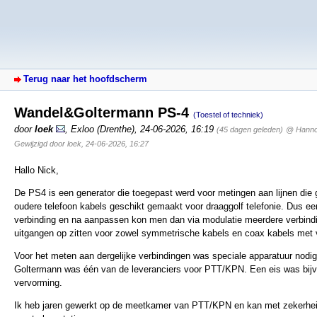
Terug naar het hoofdscherm
Wandel&Goltermann PS-4
(Toestel of techniek)
door
loek
,
Exloo (Drenthe)
,
24-06-2026, 16:19
(45 dagen geleden)
@ Hanno
Gewijzigd door loek, 24-06-2026, 16:27
Hallo Nick,
De PS4 is een generator die toegepast werd voor metingen aan lijnen die
oudere telefoon kabels geschikt gemaakt voor draaggolf telefonie. Dus ee
verbinding en na aanpassen kon men dan via modulatie meerdere verbindi
uitgangen op zitten voor zowel symmetrische kabels en coax kabels met 
Voor het meten aan dergelijke verbindingen was speciale apparatuur nodi
Goltermann was één van de leveranciers voor PTT/KPN. Een eis was bijvoo
vervorming.
Ik heb jaren gewerkt op de meetkamer van PTT/KPN en kan met zekerheid 