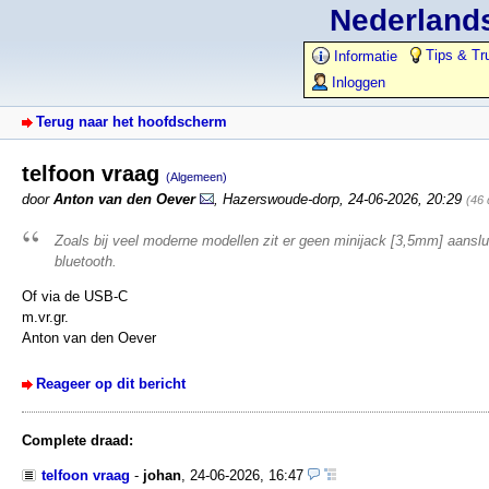
Nederlands
Tips & Tr
Informatie
Inloggen
Terug naar het hoofdscherm
telfoon vraag
(Algemeen)
door
Anton van den Oever
,
Hazerswoude-dorp
,
24-06-2026, 20:29
(46 
Zoals bij veel moderne modellen zit er geen minijack [3,5mm] aanslu
bluetooth.
Of via de USB-C
m.vr.gr.
Anton van den Oever
Reageer op dit bericht
Complete draad:
telfoon vraag
-
johan
,
24-06-2026, 16:47