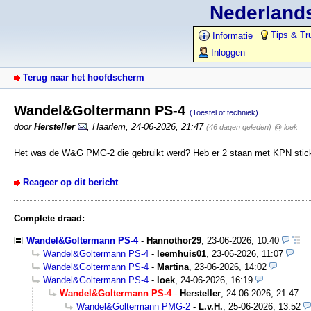
Nederlands
Tips & Tr
Informatie
Inloggen
Terug naar het hoofdscherm
Wandel&Goltermann PS-4
(Toestel of techniek)
door
Hersteller
,
Haarlem
,
24-06-2026, 21:47
(46 dagen geleden)
@ loek
Het was de W&G PMG-2 die gebruikt werd? Heb er 2 staan met KPN stick
Reageer op dit bericht
Complete draad:
Wandel&Goltermann PS-4
-
Hannothor29
,
23-06-2026, 10:40
Wandel&Goltermann PS-4
-
leemhuis01
,
23-06-2026, 11:07
Wandel&Goltermann PS-4
-
Martina
,
23-06-2026, 14:02
Wandel&Goltermann PS-4
-
loek
,
24-06-2026, 16:19
Wandel&Goltermann PS-4
-
Hersteller
,
24-06-2026, 21:47
Wandel&Goltermann PMG-2
-
L.v.H.
,
25-06-2026, 13:52