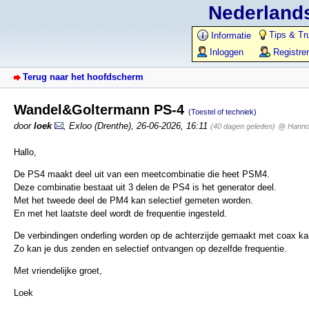
Nederlands
Tips & Tr
Informatie
Inloggen
Registre
Terug naar het hoofdscherm
Wandel&Goltermann PS-4
(Toestel of techniek)
door
loek
,
Exloo (Drenthe)
,
26-06-2026, 16:11
(40 dagen geleden)
@ Hanno
Hallo,
De PS4 maakt deel uit van een meetcombinatie die heet PSM4.
Deze combinatie bestaat uit 3 delen de PS4 is het generator deel.
Met het tweede deel de PM4 kan selectief gemeten worden.
En met het laatste deel wordt de frequentie ingesteld.
De verbindingen onderling worden op de achterzijde gemaakt met coax ka
Zo kan je dus zenden en selectief ontvangen op dezelfde frequentie.
Met vriendelijke groet,
Loek