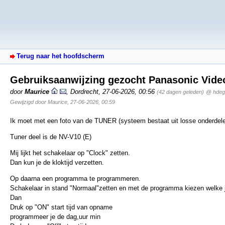
Terug naar het hoofdscherm
Gebruiksaanwijzing gezocht Panasonic Vide
door
Maurice
,
Dordrecht
,
27-06-2026, 00:56
(42 dagen geleden)
@ hdeg
Gewijzigd door Maurice, 27-06-2026, 00:59
Ik moet met een foto van de TUNER (systeem bestaat uit losse onderdel
Tuner deel is de NV-V10 (E)
Mij lijkt het schakelaar op "Clock" zetten.
Dan kun je de kloktijd verzetten.
Op daarna een programma te programmeren.
Schakelaar in stand "Normaal"zetten en met de programma kiezen welke 
Dan
Druk op "ON" start tijd van opname
programmeer je de dag,uur min