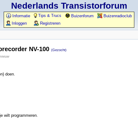
Nederlands Transistorforum
Tips & Trucs
Informatie
Buizenforum
Buizenradioclub
Inloggen
Registreren
orecorder NV-100
(Gezocht)
reeuw
en) doen.
je wilt programmeren.