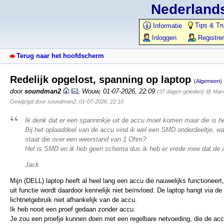
Nederlands
Tips & Tr
Informatie
Inloggen
Registre
Terug naar het hoofdscherm
Redelijk opgelost, spanning op laptop
(Algemeen)
door
soundman2
,
Wouw
,
01-07-2026, 22:09
(37 dagen geleden)
@ Maro
Gewijzigd door soundman2, 01-07-2026, 22:10
Ik denk dat er een spanninkje uit de accu moet komen maar die is h
Bij het oplaaddeel van de accu vind ik wel een SMD onderdeeltje, waa
staat die over een weerstand van 1 Ohm?
Het is SMD en ik heb geen schema dus ik heb er vrede mee dat de acc
Jack
Mijn (DELL) laptop heeft al heel lang een accu die nauwelijks functioneert
uit functie wordt daardoor kennelijk niet beïnvloed. De laptop hangt via de a
lichtnetgebruik niet afhankelijk van de accu.
Ik heb nooit een proef gedaan zonder accu.
Je zou een proefje kunnen doen met een regelbare netvoeding, die de acc