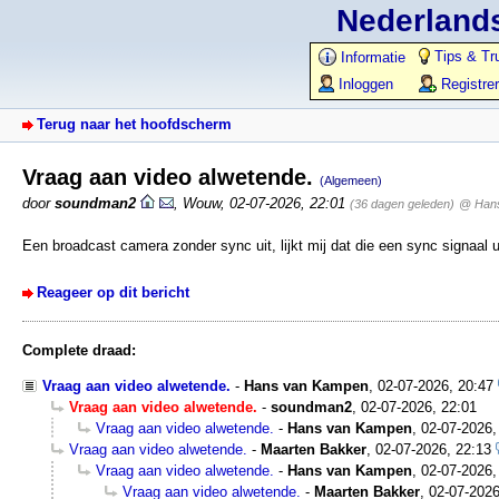
Nederlands
Tips & Tr
Informatie
Inloggen
Registre
Terug naar het hoofdscherm
Vraag aan video alwetende.
(Algemeen)
door
soundman2
,
Wouw
,
02-07-2026, 22:01
(36 dagen geleden)
@ Han
Een broadcast camera zonder sync uit, lijkt mij dat die een sync signaal ui
Reageer op dit bericht
Complete draad:
Vraag aan video alwetende.
-
Hans van Kampen
,
02-07-2026, 20:47
Vraag aan video alwetende.
-
soundman2
,
02-07-2026, 22:01
Vraag aan video alwetende.
-
Hans van Kampen
,
02-07-2026,
Vraag aan video alwetende.
-
Maarten Bakker
,
02-07-2026, 22:13
Vraag aan video alwetende.
-
Hans van Kampen
,
02-07-2026,
Vraag aan video alwetende.
-
Maarten Bakker
,
02-07-2026