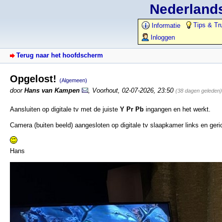
Nederlands
Tips & Tr
Informatie
Inloggen
Terug naar het hoofdscherm
Opgelost!
(Algemeen)
door
Hans van Kampen
,
Voorhout
,
02-07-2026, 23:50
(38 dagen geleden)
Aansluiten op digitale tv met de juiste
Y Pr Pb
ingangen en het werkt.
Camera (buiten beeld) aangesloten op digitale tv slaapkamer links en geri
Hans