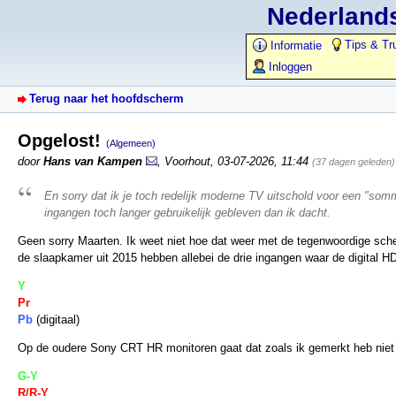
Nederlands
Tips & Tr
Informatie
Inloggen
Terug naar het hoofdscherm
Opgelost!
(Algemeen)
door
Hans van Kampen
,
Voorhout
,
03-07-2026, 11:44
(37 dagen geleden)
En sorry dat ik je toch redelijk moderne TV uitschold voor een "so
ingangen toch langer gebruikelijk gebleven dan ik dacht.
Geen sorry Maarten. Ik weet niet hoe dat weer met de tegenwoordige sc
de slaapkamer uit 2015 hebben allebei de drie ingangen waar de digital 
Y
Pr
Pb
(digitaal)
Op de oudere Sony CRT HR monitoren gaat dat zoals ik gemerkt heb niet
G-Y
R/R-Y