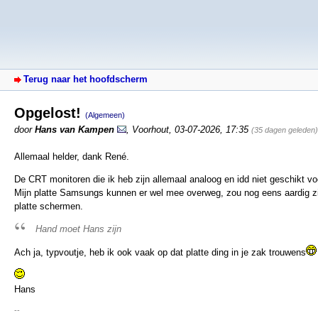
Terug naar het hoofdscherm
Opgelost!
(Algemeen)
door
Hans van Kampen
,
Voorhout
,
03-07-2026, 17:35
(35 dagen geleden)
Allemaal helder, dank René.
De CRT monitoren die ik heb zijn allemaal analoog en idd niet geschikt vo
Mijn platte Samsungs kunnen er wel mee overweg, zou nog eens aardig zij
platte schermen.
Hand moet Hans zijn
Ach ja, typvoutje, heb ik ook vaak op dat platte ding in je zak trouwens
Hans
--