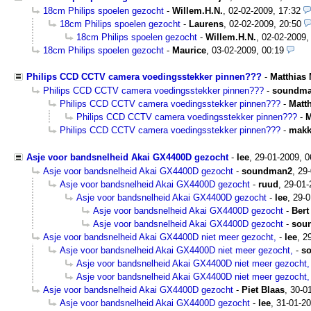
18cm Philips spoelen gezocht
-
Willem.H.N.
,
02-02-2009, 17:32
18cm Philips spoelen gezocht
-
Laurens
,
02-02-2009, 20:50
18cm Philips spoelen gezocht
-
Willem.H.N.
,
02-02-2009,
18cm Philips spoelen gezocht
-
Maurice
,
03-02-2009, 00:19
Philips CCD CCTV camera voedingsstekker pinnen???
-
Matthias 
Philips CCD CCTV camera voedingsstekker pinnen???
-
soundm
Philips CCD CCTV camera voedingsstekker pinnen???
-
Matth
Philips CCD CCTV camera voedingsstekker pinnen???
-
M
Philips CCD CCTV camera voedingsstekker pinnen???
-
makk
Asje voor bandsnelheid Akai GX4400D gezocht
-
lee
,
29-01-2009, 
Asje voor bandsnelheid Akai GX4400D gezocht
-
soundman2
,
29-
Asje voor bandsnelheid Akai GX4400D gezocht
-
ruud
,
29-01-
Asje voor bandsnelheid Akai GX4400D gezocht
-
lee
,
29-0
Asje voor bandsnelheid Akai GX4400D gezocht
-
Bert
Asje voor bandsnelheid Akai GX4400D gezocht
-
sou
Asje voor bandsnelheid Akai GX4400D niet meer gezocht,
-
lee
,
2
Asje voor bandsnelheid Akai GX4400D niet meer gezocht,
-
s
Asje voor bandsnelheid Akai GX4400D niet meer gezocht,
Asje voor bandsnelheid Akai GX4400D niet meer gezocht,
Asje voor bandsnelheid Akai GX4400D gezocht
-
Piet Blaas
,
30-0
Asje voor bandsnelheid Akai GX4400D gezocht
-
lee
,
31-01-20