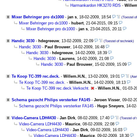
Harmankardon HK3270 RDS
-
Willem
Mixer Behringer pro dx1000
-
jan s
,
18-02-2009, 18:54
(Toestel o
Mixer Behringer pro dx1000
-
hubert
,
21-04-2015, 09:15
Mixer Behringer pro dx1000
-
jan s
,
23-04-2015, 20:11
Handic 3030
-
hdegreeuw
,
13-02-2009, 22:09
(Toestel of techniek)
Handic 3030
-
Paul Brouwer
,
14-02-2009, 16:48
Handic 3030
-
hdegreeuw
,
14-02-2009, 18:39
Handic 3030
-
Laurens
,
14-02-2009, 21:08
Handic 3030
-
Paul Brouwer
,
15-02-2009, 15:09
Te Koop TC-399 rec.deck.
-
Willem.H.N.
,
13-02-2009, 19:01
(Aa
Te Koop TC-399 rec.deck.
-
Willem.H.N.
,
14-02-2009, 18:13
Te Koop TC-399 rec.deck.Verkocht.
-
Willem.H.N.
,
01-03-2
Schema gezocht Philips versterker FA145
-
Jeroen Visser
,
09-02-2
Schema gezocht Philips versterker FA145
-
Hugo Sneyers
,
14-02
Video-Camera LDH4430
-
Jan Dirk
,
08-02-2009, 17:40
(Toestel of
Video-Camera LDH4430
-
Maurice
,
08-02-2009, 22:08
Video-Camera LDH4430
-
Jan Dirk
,
09-02-2009, 16:03
Video-Camera LDH4430
-
Maurice
,
09-02-2009, 18:30