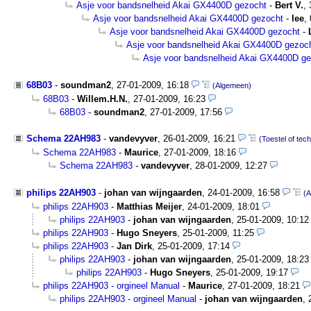
Asje voor bandsnelheid Akai GX4400D gezocht
-
Bert V.
,
Asje voor bandsnelheid Akai GX4400D gezocht
-
lee
,
Asje voor bandsnelheid Akai GX4400D gezocht
-
Asje voor bandsnelheid Akai GX4400D gezoc
Asje voor bandsnelheid Akai GX4400D g
68B03
-
soundman2
,
27-01-2009, 16:18
(Algemeen)
68B03
-
Willem.H.N.
,
27-01-2009, 16:23
68B03
-
soundman2
,
27-01-2009, 17:56
Schema 22AH983
-
vandevyver
,
26-01-2009, 16:21
(Toestel of tec
Schema 22AH983
-
Maurice
,
27-01-2009, 18:16
Schema 22AH983
-
vandevyver
,
28-01-2009, 12:27
philips 22AH903
-
johan van wijngaarden
,
24-01-2009, 16:58
(
philips 22AH903
-
Matthias Meijer
,
24-01-2009, 18:01
philips 22AH903
-
johan van wijngaarden
,
25-01-2009, 10:12
philips 22AH903
-
Hugo Sneyers
,
25-01-2009, 11:25
philips 22AH903
-
Jan Dirk
,
25-01-2009, 17:14
philips 22AH903
-
johan van wijngaarden
,
25-01-2009, 18:23
philips 22AH903
-
Hugo Sneyers
,
25-01-2009, 19:17
philips 22AH903 - orgineel Manual
-
Maurice
,
27-01-2009, 18:21
philips 22AH903 - orgineel Manual
-
johan van wijngaarden
,