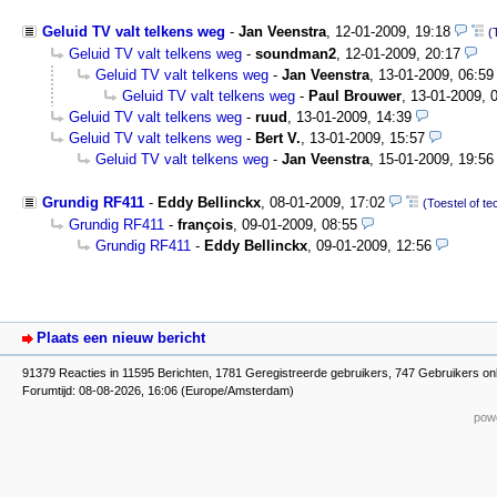
Geluid TV valt telkens weg
-
Jan Veenstra
,
12-01-2009, 19:18
(
Geluid TV valt telkens weg
-
soundman2
,
12-01-2009, 20:17
Geluid TV valt telkens weg
-
Jan Veenstra
,
13-01-2009, 06:59
Geluid TV valt telkens weg
-
Paul Brouwer
,
13-01-2009, 
Geluid TV valt telkens weg
-
ruud
,
13-01-2009, 14:39
Geluid TV valt telkens weg
-
Bert V.
,
13-01-2009, 15:57
Geluid TV valt telkens weg
-
Jan Veenstra
,
15-01-2009, 19:56
Grundig RF411
-
Eddy Bellinckx
,
08-01-2009, 17:02
(Toestel of te
Grundig RF411
-
françois
,
09-01-2009, 08:55
Grundig RF411
-
Eddy Bellinckx
,
09-01-2009, 12:56
Plaats een nieuw bericht
91379 Reacties in 11595 Berichten, 1781 Geregistreerde gebruikers, 747 Gebruikers on
Forumtijd: 08-08-2026, 16:06 (Europe/Amsterdam)
powe