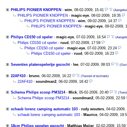
PHILIPS PIONIER KNOPPEN
-
wim
,
08-02-2009, 15:41
(Aangebo
PHILIPS PIONIER KNOPPEN
-
magic-eye
,
08-02-2009, 19:35
PHILIPS PIONIER KNOPPEN
-
wim
,
09-02-2009, 14:37
PHILIPS PIONIER KNOPPEN
-
magic-eye
,
09-02-2009, 
Philips CD150 cd speler
-
magic-eye
,
07-02-2009, 16:54
(Aangeb
Philips CD150 cd speler
-
ruud
,
07-02-2009, 17:59
Philips CD150 cd speler
-
magic-eye
,
07-02-2009, 23:24
Philips CD150 cd speler
-
ruud
,
08-02-2009, 16:23
Seventies platenspelertje gezocht
-
lee
,
07-02-2009, 08:03
(Gez
22AF410
-
bruno
,
06-02-2009, 16:22
(Toestel of techniek)
22AF410
-
soundman2
,
06-02-2009, 18:42
Schema Philips scoop PM3214
-
Mick
,
05-02-2009, 20:40
(Toest
Schema Philips scoop PM3214
-
soundman2
,
05-02-2009, 22:59
schaub lorenz camping automatic 103
-
rudy wouters
,
04-02-2009,
schaub lorenz camping automatic 103
-
Maurice
,
04-02-2009, 19:
18cm Philips spoelen gezocht
-
Matthias Meijer
,
02-02-2009, 15:59