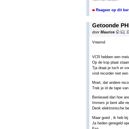
Reageer op dit ber
Getoonde PHI
door
Maurice
,
D
Vreemd
VCR hebben een metaal
Op de kop plaat staan
Tja draai je toch er v
vind recorder niet een
Moet, dat andere recor
Trek je id de tape van
Benieuwd dan hoe and
Immers je bent alle reg
Denk elektronische b
Maar goed , ik heb bi
Ja heden geregeld op
Enz.