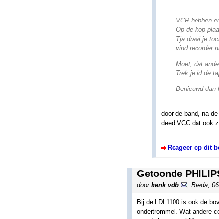
VCR hebben een
Op de kop plaa
Tja draai je to
vind recorder n
Moet, dat ander
Trek je id de t
Benieuwd dan h
door de band, na de 
deed VCC dat ook zo
Reageer op dit b
Getoonde PHILIP
door
henk vdb
,
Breda
,
06
Bij de LDL1100 is ook de bo
ondertrommel. Wat andere co