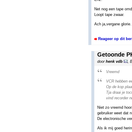
Net nog een tape omda
Loopt tape zwaar.
Ach ja,vergane glorie.
Reageer op dit ber
Getoonde PH
door
henk vdb
,
B
Vreemd
VCR hebben een
Op de kop plaa
Tja draai je to
vind recorder n
Niet zo vreemd hoor
gebruiker weet dat n
De electronische ver
Als ik mij goed her