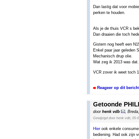
Dan lastig dat voor mobie
perken te houden.
Als je de thuis VCR s b
Dan draaien die toch hed
Gistern nog heeft een N1
Enkel paar jaar geleden S
Mechanisch drup olie.
Wat zeg ik 2013 was dat.
VCR zover ik weet toch 1
Reageer op dit berich
Getoonde PHILI
door
henk vdb
,
Breda
Gewijzigd door henk vdb, 05-
Hier
ook enkele consument
bediening. Had ook zijn 