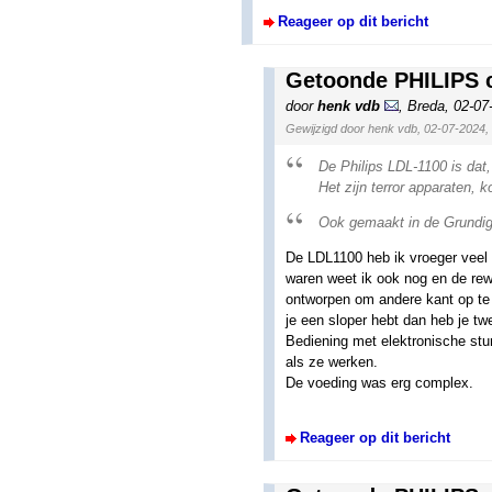
Reageer op dit bericht
Getoonde PHILIPS 
door
henk vdb
,
Breda
,
02-07
Gewijzigd door henk vdb, 02-07-2024,
De Philips LDL-1100 is dat
Het zijn terror apparaten, 
Ook gemaakt in de Grundi
De LDL1100 heb ik vroeger veel 
waren weet ik ook nog en de rew
ontworpen om andere kant op te 
je een sloper hebt dan heb je tw
Bediening met elektronische stur
als ze werken.
De voeding was erg complex.
Reageer op dit bericht