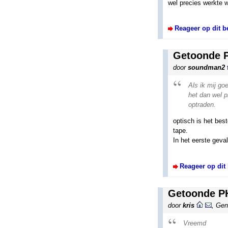
wel precies werkte w
Reageer op dit b
Getoonde P
door
soundman2
Als ik mij go
het dan wel p
optraden.
optisch is het best
tape.
In het eerste geva
Reageer op dit 
Getoonde PH
door
kris
,
Gent
Vreemd