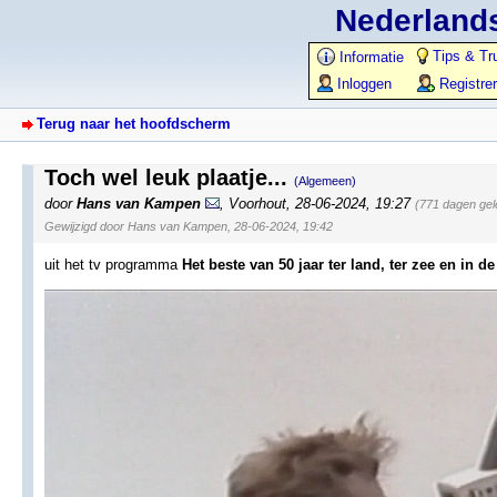
Nederlands
Tips & Tr
Informatie
Inloggen
Registre
Terug naar het hoofdscherm
Toch wel leuk plaatje...
(Algemeen)
door
Hans van Kampen
,
Voorhout
,
28-06-2024, 19:27
(771 dagen gel
Gewijzigd door Hans van Kampen, 28-06-2024, 19:42
uit het tv programma
Het beste van 50 jaar ter land, ter zee en in de