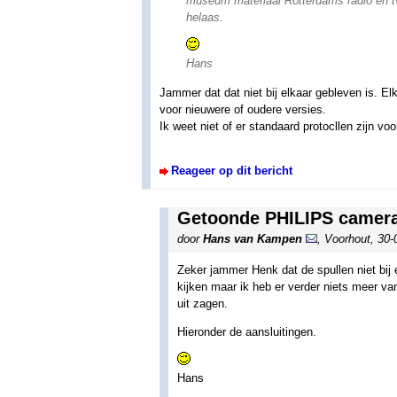
museum materiaal Rotterdams radio en tv 
helaas.
Hans
Jammer dat dat niet bij elkaar gebleven is. El
voor nieuwere of oudere versies.
Ik weet niet of er standaard protocllen zijn v
Reageer op dit bericht
Getoonde PHILIPS camera
door
Hans van Kampen
,
Voorhout
,
30-
Zeker jammer Henk dat de spullen niet bij 
kijken maar ik heb er verder niets meer va
uit zagen.
Hieronder de aansluitingen.
Hans