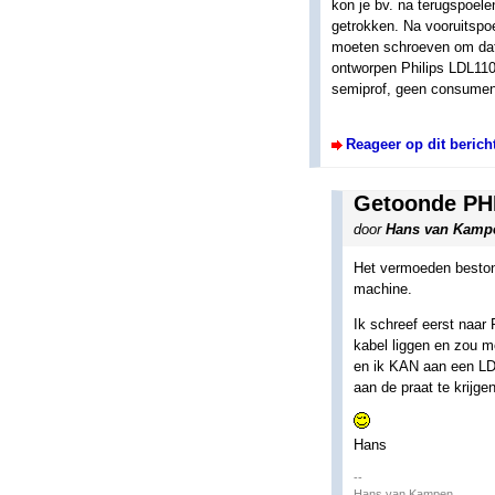
kon je bv. na terugspoel
getrokken. Na vooruitspo
moeten schroeven om dat 
ontworpen Philips LDL1100
semiprof, geen consumen
Reageer op dit berich
Getoonde PHI
door
Hans van Kamp
Het vermoeden besto
machine.
Ik schreef eerst naar
kabel liggen en zou 
en ik KAN aan een LDL
aan de praat te krijg
Hans
--
Hans van Kampen