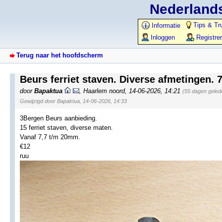
Nederlands
Tips & Tr
Informatie
Inloggen
Registre
Terug naar het hoofdscherm
Beurs ferriet staven. Diverse afmetingen. 7
door
Bapaktua
,
Haarlem noord
,
14-06-2026, 14:21
(55 dagen geled
Gewijzigd door Bapaktua, 14-06-2026, 14:33
3Bergen Beurs aanbieding.
15 ferriet staven, diverse maten.
Vanaf 7,7 t/m 20mm.
€12
ruu