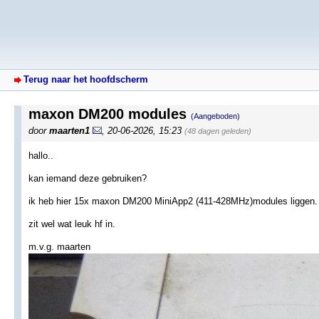
Terug naar het hoofdscherm
maxon DM200 modules
(Aangeboden)
door
maarten1
,
20-06-2026, 15:23
(48 dagen geleden)
hallo..
kan iemand deze gebruiken?
ik heb hier 15x maxon DM200 MiniApp2 (411-428MHz)modules liggen.
zit wel wat leuk hf in.
m.v.g. maarten