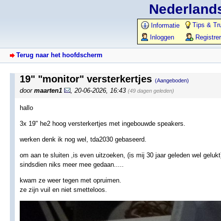
Nederlands
Tips & Tr
Informatie
Inloggen
Registre
Terug naar het hoofdscherm
19" "monitor" versterkertjes
(Aangeboden)
door
maarten1
,
20-06-2026, 16:43
(49 dagen geleden)
hallo
3x 19" he2 hoog versterkertjes met ingebouwde speakers.
werken denk ik nog wel, tda2030 gebaseerd.
om aan te sluiten ,is even uitzoeken, (is mij 30 jaar geleden wel gelukt
sindsdien niks meer mee gedaan.....
kwam ze weer tegen met opruimen.
ze zijn vuil en niet smetteloos.