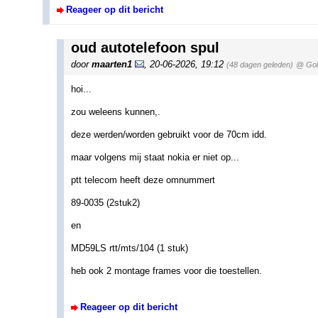
Reageer op dit bericht
oud autotelefoon spul
door
maarten1
,
20-06-2026, 19:12
(48 dagen geleden)
@ Gol
hoi...
zou weleens kunnen,.
deze werden/worden gebruikt voor de 70cm idd.
maar volgens mij staat nokia er niet op...
ptt telecom heeft deze omnummert
89-0035 (2stuk2)
en
MD59LS rtt/mts/104 (1 stuk)
heb ook 2 montage frames voor die toestellen.
Reageer op dit bericht