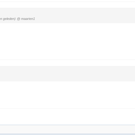
n geleden)
@ maarten1