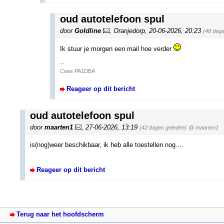
oud autotelefoon spul
door
Goldline
,
Oranjedorp
,
20-06-2026, 20:23
(48 dage
Ik stuur je morgen een mail hoe verder
--
Cees PA1DBA
Reageer op dit bericht
oud autotelefoon spul
door
maarten1
,
27-06-2026, 13:19
(42 dagen geleden)
@ maarten1
is(nog)weer beschikbaar, ik heb alle toestellen nog....
Reageer op dit bericht
Terug naar het hoofdscherm