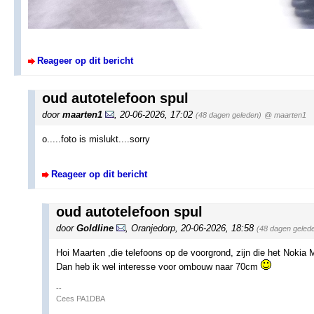
Reageer op dit bericht
oud autotelefoon spul
door
maarten1
,
20-06-2026, 17:02
(48 dagen geleden)
@ maarten1
o.....foto is mislukt....sorry
Reageer op dit bericht
oud autotelefoon spul
door
Goldline
,
Oranjedorp
,
20-06-2026, 18:58
(48 dagen geled
Hoi Maarten ,die telefoons op de voorgrond, zijn die het Nokia 
Dan heb ik wel interesse voor ombouw naar 70cm
--
Cees PA1DBA