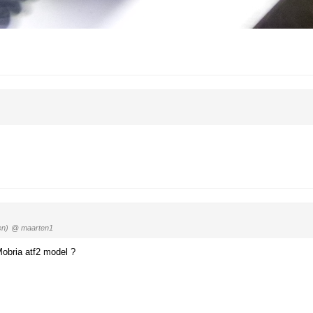
en)
@ maarten1
Mobria atf2 model ?