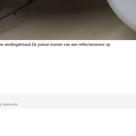
otere windingafstand.De pulsen komen van een reflectiesensor op
@ doktordirk