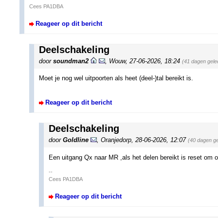
Cees PA1DBA
Reageer op dit bericht
Deelschakeling
door
soundman2
,
Wouw
,
27-06-2026, 18:24
(41 dagen gele
Moet je nog wel uitpoorten als heet (deel-)tal bereikt is.
Reageer op dit bericht
Deelschakeling
door
Goldline
,
Oranjedorp
,
28-06-2026, 12:07
(40 dagen g
Een uitgang Qx naar MR ,als het delen bereikt is reset om
--
Cees PA1DBA
Reageer op dit bericht