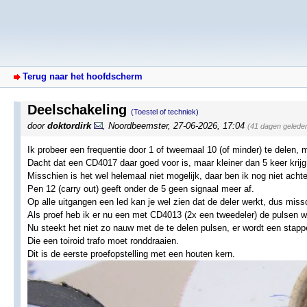
Terug naar het hoofdscherm
Deelschakeling
(Toestel of techniek)
door
doktordirk
,
Noordbeemster
,
27-06-2026, 17:04
(41 dagen gelede
Ik probeer een frequentie door 1 of tweemaal 10 (of minder) te delen, 
Dacht dat een CD4017 daar goed voor is, maar kleiner dan 5 keer krijg 
Misschien is het wel helemaal niet mogelijk, daar ben ik nog niet ac
Pen 12 (carry out) geeft onder de 5 geen signaal meer af.
Op alle uitgangen een led kan je wel zien dat de deler werkt, dus missch
Als proef heb ik er nu een met CD4013 (2x een tweedeler) de pulsen w
Nu steekt het niet zo nauw met de te delen pulsen, er wordt een sta
Die een toiroid trafo moet ronddraaien.
Dit is de eerste proefopstelling met een houten kern.