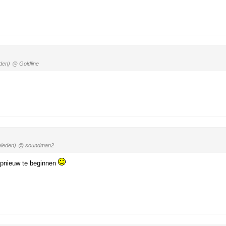
den)
@ Goldline
eleden)
@ soundman2
 opnieuw te beginnen