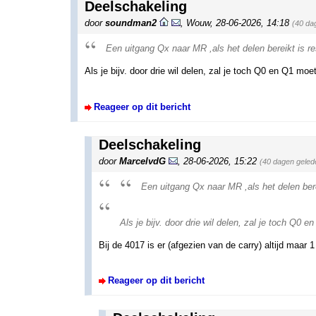
Deelschakeling
door
soundman2
,
Wouw
,
28-06-2026, 14:18
(40 da
Een uitgang Qx naar MR ,als het delen bereikt is 
Als je bijv. door drie wil delen, zal je toch Q0 en Q1 mo
Reageer op dit bericht
Deelschakeling
door
MarcelvdG
,
28-06-2026, 15:22
(40 dagen geled
Een uitgang Qx naar MR ,als het delen ber
Als je bijv. door drie wil delen, zal je toch Q0
Bij de 4017 is er (afgezien van de carry) altijd maar 1 
Reageer op dit bericht