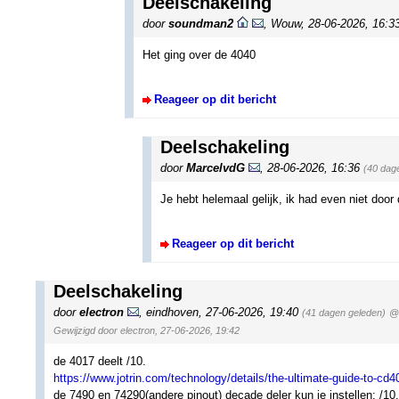
Deelschakeling
door
soundman2
,
Wouw
,
28-06-2026, 16:3
Het ging over de 4040
Reageer op dit bericht
Deelschakeling
door
MarcelvdG
,
28-06-2026, 16:36
(40 dag
Je hebt helemaal gelijk, ik had even niet door
Reageer op dit bericht
Deelschakeling
door
electron
,
eindhoven
,
27-06-2026, 19:40
(41 dagen geleden)
@ 
Gewijzigd door electron, 27-06-2026, 19:42
de 4017 deelt /10.
https://www.jotrin.com/technology/details/the-ultimate-guide-to-cd
de 7490 en 74290(andere pinout) decade deler kun je instellen: /10, 