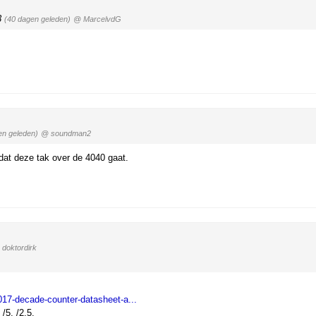
3
(40 dagen geleden)
@ MarcelvdG
en geleden)
@ soundman2
 dat deze tak over de 4040 gaat.
doktordirk
4017-decade-counter-datasheet-a...
/5, /2.5.