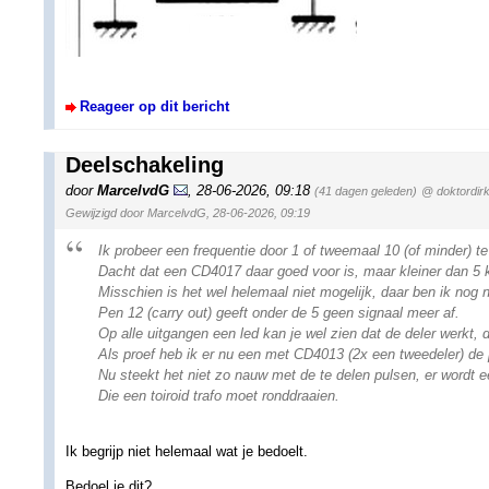
Reageer op dit bericht
Deelschakeling
door
MarcelvdG
,
28-06-2026, 09:18
(41 dagen geleden)
@ doktordir
Gewijzigd door MarcelvdG, 28-06-2026, 09:19
Ik probeer een frequentie door 1 of tweemaal 10 (of minder) t
Dacht dat een CD4017 daar goed voor is, maar kleiner dan 5 ke
Misschien is het wel helemaal niet mogelijk, daar ben ik nog
Pen 12 (carry out) geeft onder de 5 geen signaal meer af.
Op alle uitgangen een led kan je wel zien dat de deler werkt, d
Als proef heb ik er nu een met CD4013 (2x een tweedeler) de 
Nu steekt het niet zo nauw met de te delen pulsen, er wordt
Die een toiroid trafo moet ronddraaien.
Ik begrijp niet helemaal wat je bedoelt.
Bedoel je dit?