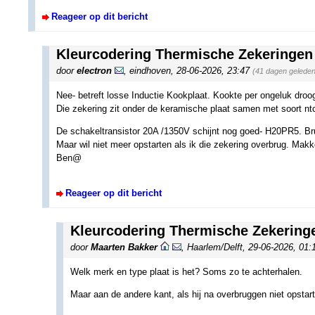
Reageer op dit bericht
Kleurcodering Thermische Zekeringen
door
electron
,
eindhoven
,
28-06-2026, 23:47
(41 dagen geleden
Nee- betreft losse Inductie Kookplaat. Kookte per ongeluk droog-
Die zekering zit onder de keramische plaat samen met soort ntc-
De schakeltransistor 20A /1350V schijnt nog goed- H20PR5. Br
Maar wil niet meer opstarten als ik die zekering overbrug. Makke
Ben@
Reageer op dit bericht
Kleurcodering Thermische Zekering
door
Maarten Bakker
,
Haarlem/Delft
,
29-06-2026, 01
Welk merk en type plaat is het? Soms zo te achterhalen.
Maar aan de andere kant, als hij na overbruggen niet opstart