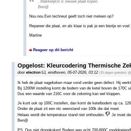
. Makkelijkst is nieuwe plaat kopen.
Ben@
Nou.nou Een techneut geeft toch niet meteen op?
Repareer die plaat, en als klaar is pak je een biertje en vo
Martine
Reageer op dit bericht
Opgelost: Kleurcodering Thermische Ze
door
electron
,
eindhoven
,
05-07-2026, 03:12
(35 dagen geleden)
@ 
Ik heb de plaat nagekeken maar vond verder geen defect. Hij werkt
Bij 1200W instelling komt de bodem van de ketel boven de 170C ui
Dus een waarde van 216C voor de zekering kan wel kloppen.
Je kunt ook op 100C instellen, dan komt de ketelbodem op ca. 126
Onder de plaat zit een ntc weerstand van 100k die dat meet.
Helaas wordt die temperatuur stand niet onthouden.
Je moet dat
Ben@
PS. Dus niet droogkoken! Bodem was echt 700-800C roodgloeiend