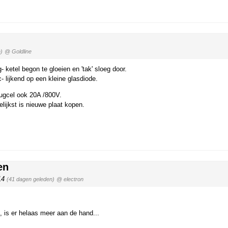
)
@ Goldline
 ketel begon te gloeien en 'tak' sloeg door.
 lijkend op een kleine glasdiode.
ugcel ook 20A /800V.
lijkst is nieuwe plaat kopen.
en
:14
(41 dagen geleden)
@ electron
, is er helaas meer aan de hand...