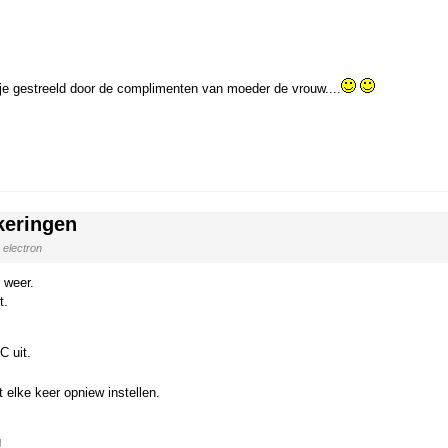
el je gestreeld door de complimenten van moeder de vrouw....
keringen
electron
 weer.
t.
C uit.
 elke keer opniew instellen.
!