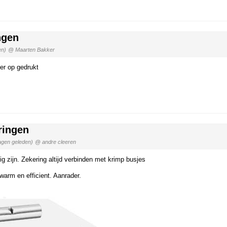
ngen
en)
@ Maarten Bakker
er op gedrukt
ringen
agen geleden)
@ andre cleeren
ig zijn. Zekering altijd verbinden met krimp busjes
rm en efficient. Aanrader.