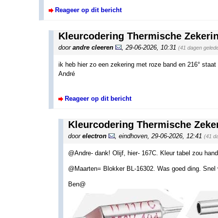
Reageer op dit bericht
Kleurcodering Thermische Zekeri
door
andre cleeren
,
29-06-2026, 10:31
(41 dagen geled
ik heb hier zo een zekering met roze band en 216° staat 
André
Reageer op dit bericht
Kleurcodering Thermische Zeke
door
electron
,
eindhoven
,
29-06-2026, 12:41
(41 d
@Andre- dank! Olijf, hier- 167C. Kleur tabel zou hand
@Maarten= Blokker BL-16302. Was goed ding. Snel wa
Ben@