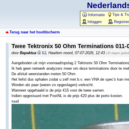
Nederlands
Tips & Tr
Informatie
Inloggen
Registre
Terug naar het hoofdscherm
Twee Tektronix 50 Ohm Terminations 011-
door
Bapaktua
,
Haarlem noord
,
07-07-2026, 12:43
(30 dagen geled
Aangeboden uit mijn voorraad/opslag 2 Tektronix 50 Ohm Termination
Ik heb geen netwerk analyzers meer om deze terminations door te met
De afsluit weerstanden meten 50 Ohm.
Het liefst dus ophalen zodat u zelf met b.v. een VNA de spec's kan m
Worden als paar (waren zo opgeslagen) verkocht.
Wanneer opgehaald is de prijs €15 voor de twee samen.
Indien opgestuurd met PostNL is de prijs €20 plus de porto kosten.
ruud