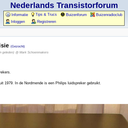
Nederlands Transistorforum
Tips & Trucs
Informatie
Buizenforum
Buizenradioclub
Inloggen
Registreren
isie
(Gezocht)
n geleden)
@ Mark Schoenmakers
rekers.
t 1979. In de Nordmende is een Philips luidspreker gebruikt.