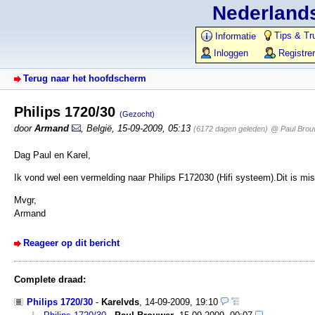
Nederlands
Tips & Tr
Informatie
Inloggen
Registre
Terug naar het hoofdscherm
Philips 1720/30
(Gezocht)
door
Armand
,
België
,
15-09-2009, 05:13
(6172 dagen geleden)
@ Paul Brou
Dag Paul en Karel,
Ik vond wel een vermelding naar Philips F172030 (Hifi systeem).Dit is mi
Mvgr,
Armand
Reageer op dit bericht
Complete draad:
Philips 1720/30
-
Karelvds
,
14-09-2009, 19:10