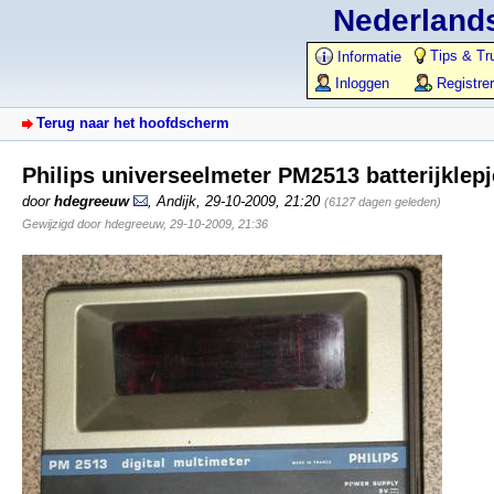
Nederlands
Tips & Tr
Informatie
Inloggen
Registre
Terug naar het hoofdscherm
Philips universeelmeter PM2513 batterijklep
door
hdegreeuw
,
Andijk
,
29-10-2009, 21:20
(6127 dagen geleden)
Gewijzigd door hdegreeuw, 29-10-2009, 21:36