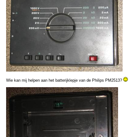
Wie kan mij helpen aan het batterijklepje van de Philips PM2513?