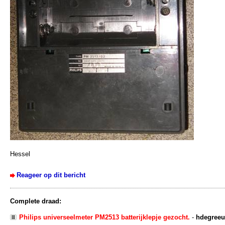
Hessel
Reageer op dit bericht
Complete draad:
Philips universeelmeter PM2513 batterijklepje gezocht.
-
hdegree