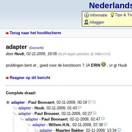
Nederlands
Tips & Tr
Informatie
Inloggen
Terug naar het hoofdscherm
adapter
(Gezocht)
door
Huub
,
02-11-2009, 19:05
(6124 dagen geleden)
@ Willem.H.N.
pruldingen bent et , goed voor de kerstboom ? JA
ERIN
, vr gr Huub
Reageer op dit bericht
Complete draad:
adapter
-
Paul Boonaert
,
02-11-2009, 00:19
adapter
-
Huub
,
02-11-2009, 01:43
adapter
-
Paul Brouwer
,
02-11-2009, 02:27
adapter
-
Paul Boonaert
,
02-11-2009, 02:47
adapter
-
Willem.H.N.
,
02-11-2009, 07:38
adapter
-
Maarten Bakker
,
02-11-2009, 13:34