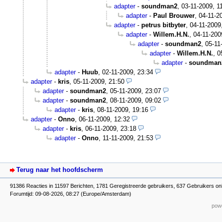
adapter
-
soundman2
,
03-11-2009, 1
adapter
-
Paul Brouwer
,
04-11-2
adapter
-
petrus bitbyter
,
04-11-2009
adapter
-
Willem.H.N.
,
04-11-200
adapter
-
soundman2
,
05-11
adapter
-
Willem.H.N.
,
0
adapter
-
soundman
adapter
-
Huub
,
02-11-2009, 23:34
adapter
-
kris
,
05-11-2009, 21:50
adapter
-
soundman2
,
05-11-2009, 23:07
adapter
-
soundman2
,
08-11-2009, 09:02
adapter
-
kris
,
08-11-2009, 19:16
adapter
-
Onno
,
06-11-2009, 12:32
adapter
-
kris
,
06-11-2009, 23:18
adapter
-
Onno
,
11-11-2009, 21:53
Terug naar het hoofdscherm
91386 Reacties in 11597 Berichten, 1781 Geregistreerde gebruikers, 637 Gebruikers onl
Forumtijd: 09-08-2026, 08:27 (Europe/Amsterdam)
powe