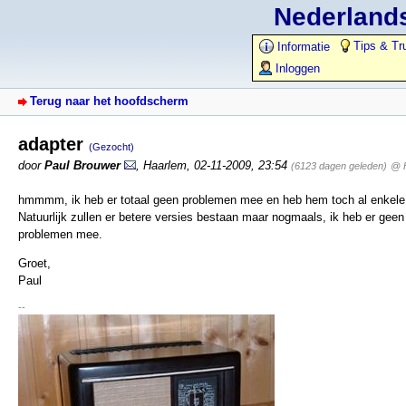
Nederlands
Tips & Tr
Informatie
Inloggen
Terug naar het hoofdscherm
adapter
(Gezocht)
door
Paul Brouwer
,
Haarlem
,
02-11-2009, 23:54
(6123 dagen geleden)
@ 
hmmmm, ik heb er totaal geen problemen mee en heb hem toch al enkele 
Natuurlijk zullen er betere versies bestaan maar nogmaals, ik heb er geen
problemen mee.
Groet,
Paul
--