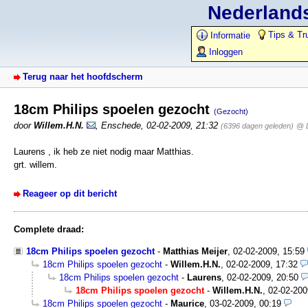
Nederlands
Tips & Tr
Informatie
Inloggen
Terug naar het hoofdscherm
18cm Philips spoelen gezocht
(Gezocht)
door
Willem.H.N.
,
Enschede
,
02-02-2009, 21:32
(6396 dagen geleden)
@ 
Laurens , ik heb ze niet nodig maar Matthias.
grt. willem.
Reageer op dit bericht
Complete draad:
18cm Philips spoelen gezocht
-
Matthias Meijer
,
02-02-2009, 15:59
18cm Philips spoelen gezocht
-
Willem.H.N.
,
02-02-2009, 17:32
18cm Philips spoelen gezocht
-
Laurens
,
02-02-2009, 20:50
18cm Philips spoelen gezocht
-
Willem.H.N.
,
02-02-200
18cm Philips spoelen gezocht
-
Maurice
,
03-02-2009, 00:19