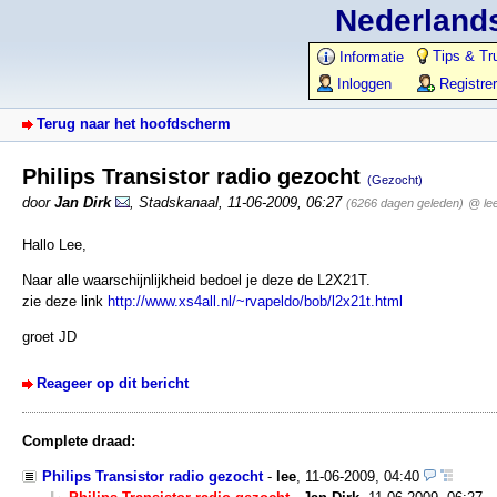
Nederlands
Tips & Tr
Informatie
Inloggen
Registre
Terug naar het hoofdscherm
Philips Transistor radio gezocht
(Gezocht)
door
Jan Dirk
,
Stadskanaal
,
11-06-2009, 06:27
(6266 dagen geleden)
@ le
Hallo Lee,
Naar alle waarschijnlijkheid bedoel je deze de L2X21T.
zie deze link
http://www.xs4all.nl/~rvapeldo/bob/l2x21t.html
groet JD
Reageer op dit bericht
Complete draad:
Philips Transistor radio gezocht
-
lee
,
11-06-2009, 04:40