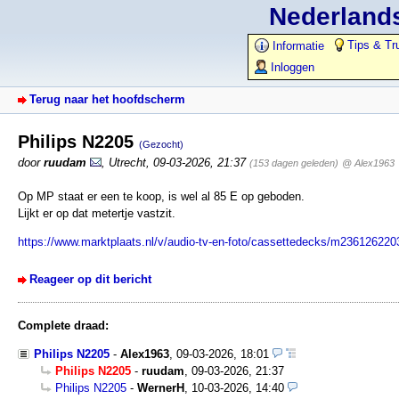
Nederlands
Tips & Tr
Informatie
Inloggen
Terug naar het hoofdscherm
Philips N2205
(Gezocht)
door
ruudam
,
Utrecht
,
09-03-2026, 21:37
(153 dagen geleden)
@ Alex1963
Op MP staat er een te koop, is wel al 85 E op geboden.
Lijkt er op dat metertje vastzit.
https://www.marktplaats.nl/v/audio-tv-en-foto/cassettedecks/m2361262203-
Reageer op dit bericht
Complete draad:
Philips N2205
-
Alex1963
,
09-03-2026, 18:01
Philips N2205
-
ruudam
,
09-03-2026, 21:37
Philips N2205
-
WernerH
,
10-03-2026, 14:40