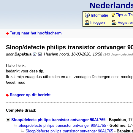
Nederlands
Tips & Tr
Informatie
Inloggen
Registre
Terug naar het hoofdscherm
Sloop/defecte philips transistor ontvanger
door
Bapaktua
,
Haarlem noord
,
18-03-2026, 16:58
(143 dagen geleden)
Hallo Henk,
bedankt voor deze tip.
Ik zal mijn vraag dus uitbreiden en a.s. zondag in Driebergen eens rondlo
Groet, ruud
Reageer op dit bericht
Complete draad:
Sloop/defecte philips transistor ontvanger 90AL765
-
Bapaktua
,
17
Sloop/defecte philips transistor ontvanger 90AL765
-
Goldline
,
17
Sloop/defecte philips transistor ontvanger 90AL765
-
Bapaktu