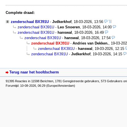
Complete draad:
zenderschaal BX391U
-
Jvdkerkhof
,
18-03-2026, 13:56
zenderschaal BX391U
-
Leo Snoeren
,
18-03-2026, 14:00
zenderschaal BX391U
-
hanswal
,
18-03-2026, 16:49
zenderschaal BX391U
-
hanswal
,
18-03-2026, 17:54
zenderschaal BX391U
-
Andries van Dekken.
,
19-03-202
zenderschaal BX391U
-
hanswal
,
19-03-2026, 12:15
zenderschaal BX391U
-
Jvdkerkhof
,
19-03-2026, 14:15
Terug naar het hoofdscherm
91395 Reacties in 11598 Berichten, 1781 Geregistreerde gebruikers, 573 Gebruikers onl
Forumtijd: 10-08-2026, 06:29 (Europe/Amsterdam)