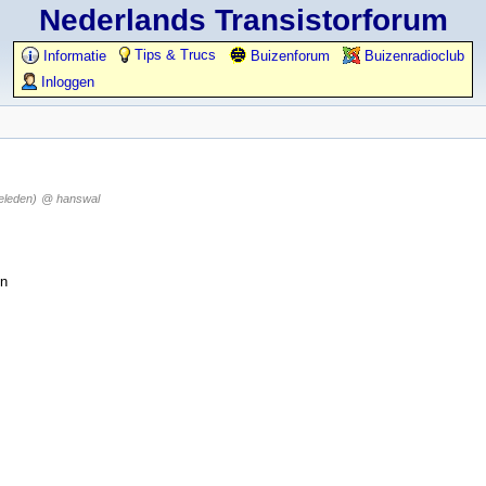
Nederlands Transistorforum
Tips & Trucs
Informatie
Buizenforum
Buizenradioclub
Inloggen
eleden)
@ hanswal
en