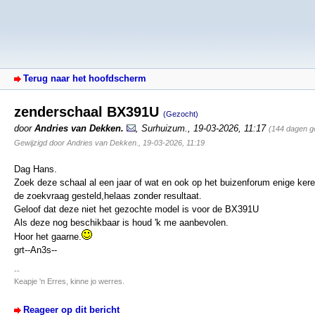
Terug naar het hoofdscherm
zenderschaal BX391U
(Gezocht)
door
Andries van Dekken.
,
Surhuizum.
,
19-03-2026, 11:17
(144 dagen g
Gewijzigd door Andries van Dekken., 19-03-2026, 11:19
Dag Hans.
Zoek deze schaal al een jaar of wat en ook op het buizenforum enige ker
de zoekvraag gesteld,helaas zonder resultaat.
Geloof dat deze niet het gezochte model is voor de BX391U
Als deze nog beschikbaar is houd 'k me aanbevolen.
Hoor het gaarne.
grt--An3s--
--
Keapje 'n Erres, kinne jo werres.
Reageer op dit bericht