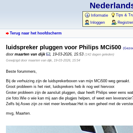
Nederlands
Tips & Tr
Informatie
Inloggen
Registre
Terug naar het hoofdscherm
luidspreker pluggen voor Philips MCi500
(Gezoc
door
maarten van dijk
,
19-03-2026, 15:53
(142 dagen geleden)
Gewijzigd door maarten van dijk, 19-03-2026, 15:54
Beste forummers,
Bij de verhuizing zijn de luidsprekerboxen van mijn MCi500 weg geraakt.
Groot probleem is het niet, luidsprekers heb ik nog wel hiervoor.
Groter probleem zijn de aansluit pluggen, daar heeft Philips weer eens wa
zie foto.Wie o wie kan mij aan die plugjes helpen, of weet een leverancier
Zelfs bij Aswo zijn ze niet meer leverbaar.Het is een geheel met de verster
mvg, Maarten.