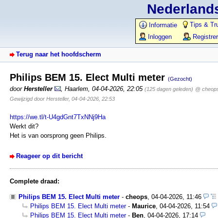
Nederlands
Tips & Tr
Informatie
Inloggen
Registre
Terug naar het hoofdscherm
Philips BEM 15. Elect Multi meter
(Gezocht)
door
Hersteller
,
Haarlem
,
04-04-2026, 22:05
(125 dagen geleden)
@ cheop
Gewijzigd door Hersteller, 04-04-2026, 22:53
https://we.tl/t-U4gdGnt7TxNNj9Ha
Werkt dit?
Het is van oorsprong geen Philips.
Reageer op dit bericht
Complete draad:
Philips BEM 15. Elect Multi meter
-
cheops
,
04-04-2026, 11:46
Philips BEM 15. Elect Multi meter
-
Maurice
,
04-04-2026, 11:54
Philips BEM 15. Elect Multi meter
-
Ben
,
04-04-2026, 17:14