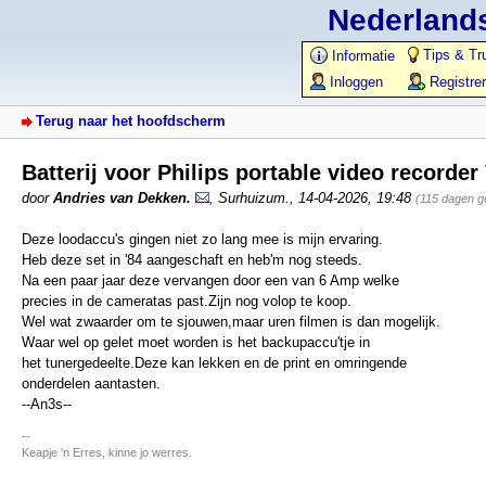
Nederlands
Tips & Tr
Informatie
Inloggen
Registre
Terug naar het hoofdscherm
Batterij voor Philips portable video recorde
door
Andries van Dekken.
,
Surhuizum.
,
14-04-2026, 19:48
(115 dagen g
Deze loodaccu's gingen niet zo lang mee is mijn ervaring.
Heb deze set in '84 aangeschaft en heb'm nog steeds.
Na een paar jaar deze vervangen door een van 6 Amp welke
precies in de cameratas past.Zijn nog volop te koop.
Wel wat zwaarder om te sjouwen,maar uren filmen is dan mogelijk.
Waar wel op gelet moet worden is het backupaccu'tje in
het tunergedeelte.Deze kan lekken en de print en omringende
onderdelen aantasten.
--An3s--
--
Keapje 'n Erres, kinne jo werres.