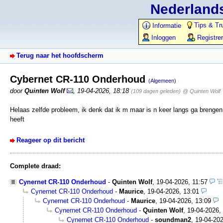
Nederlands
Tips & Tr
Informatie
Inloggen
Registre
Terug naar het hoofdscherm
Cybernet CR-110 Onderhoud
(Algemeen)
door
Quinten Wolf
,
19-04-2026, 18:18
(109 dagen geleden)
@ Quinten Wolf
Helaas zelfde probleem, ik denk dat ik m maar is n keer langs ga brengen
heeft
Reageer op dit bericht
Complete draad:
Cynernet CR-110 Onderhoud
-
Quinten Wolf
,
19-04-2026, 11:57
Cynernet CR-110 Onderhoud
-
Maurice
,
19-04-2026, 13:01
Cynernet CR-110 Onderhoud
-
Maurice
,
19-04-2026, 13:09
Cynernet CR-110 Onderhoud
-
Quinten Wolf
,
19-04-2026,
Cynernet CR-110 Onderhoud
-
soundman2
,
19-04-202