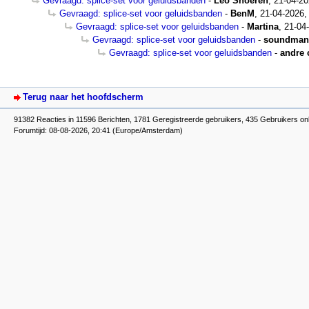
Gevraagd: splice-set voor geluidsbanden
-
Leo Snoeren
,
21-04-20
Gevraagd: splice-set voor geluidsbanden
-
BenM
,
21-04-2026,
Gevraagd: splice-set voor geluidsbanden
-
Martina
,
21-04
Gevraagd: splice-set voor geluidsbanden
-
soundman
Gevraagd: splice-set voor geluidsbanden
-
andre 
Terug naar het hoofdscherm
91382 Reacties in 11596 Berichten, 1781 Geregistreerde gebruikers, 435 Gebruikers on
Forumtijd: 08-08-2026, 20:41 (Europe/Amsterdam)