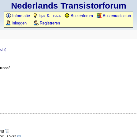
Nederlands Transistorforum
Tips & Trucs
Informatie
Buizenforum
Buizenradioclub
Inloggen
Registreren
cht)
s mee?
:48