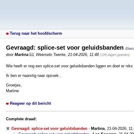
Terug naar het hoofdscherm
Gevraagd: splice-set voor geluidsbanden
(Gezo
door
Martina
,
Weerselo Twente
,
21-04-2026, 11:48
(109 dagen geleden)
Wie heeft er nog een splice-set voor geluidsbanden liggen en doet er nik
Ik ben er naarstig naar opzoek..
Groetjes,
Martine
Reageer op dit bericht
Complete draad:
Gevraagd: splice-set voor geluidsbanden
-
Martina
,
21-04-2026, 11