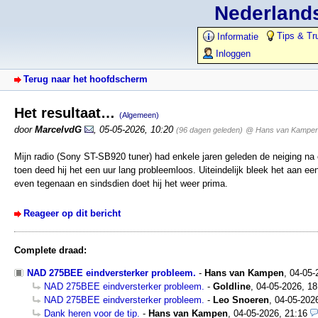
Nederlands
Tips & Tr
Informatie
Inloggen
Terug naar het hoofdscherm
Het resultaat…
(Algemeen)
door
MarcelvdG
,
05-05-2026, 10:20
(96 dagen geleden)
@ Hans van Kampe
Mijn radio (Sony ST-SB920 tuner) had enkele jaren geleden de neiging na 
toen deed hij het een uur lang probleemloos. Uiteindelijk bleek het aan een
even tegenaan en sindsdien doet hij het weer prima.
Reageer op dit bericht
Complete draad:
NAD 275BEE eindversterker probleem.
-
Hans van Kampen
,
04-05-
NAD 275BEE eindversterker probleem.
-
Goldline
,
04-05-2026, 18
NAD 275BEE eindversterker probleem.
-
Leo Snoeren
,
04-05-202
Dank heren voor de tip.
-
Hans van Kampen
,
04-05-2026, 21:16